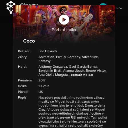
CZ
EN
Přehrát trailer
Coco
Režisér:
Lee Unkrich
Žánry:
Animation, Family, Comedy, Adventure,
Fantasy
Herci:
Anthony Gonzalez, Gael García Bernal,
Benjamin Bratt, Alanna Ubach, Renée Victor,
Ana Ofelia Murguía...
zobrazit víc (83)
Premiéra:
2017
Délka:
105min
Původ:
US
Popis:
Navzdory prazvláštnímu rodinnému zákazu
muziky se Miguel touží stát uznávaným
hudebníkem jako je jeho idol, Ernesto de la
Cruz. V touze dokázat svůj talent se Miguel
souhrou neuvěřitelných okolností ocitne v
překrásné a barevné Říši mrtvých. Tam potká
okouzlujícího šejdíře Hectora a společně se
vypraví na strhující cestu odhalit skutečný