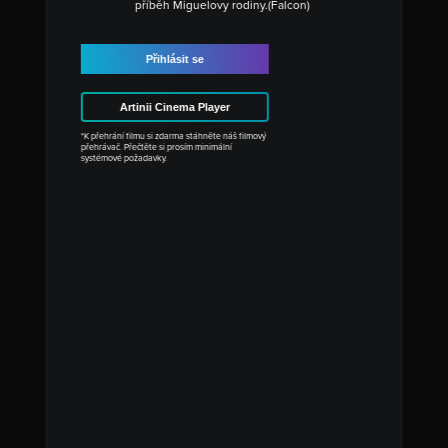
příběh Miguelovy rodiny.(Falcon)
Přihlásit se
Artinii Cinema Player
*K přehrání filmu si zdarma stáhněte náš filmový
přehrávač. Přečtěte si prosím minimální
systémové požadavky.