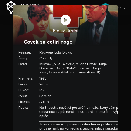
CZ
EN
Přehrát trailer
Covek sa cetiri noge
Režisér:
Radivoje 'Lola' Djukic
Žánry:
Comedy
Herci:
Milosav „Mija“ Aleksić, Milena Dravić, Tanja
Bošković, Danilo 'Bata' Stojković, Dragan
Zarić, Đokica Milaković...
zobrazit víc (15)
Premiéra:
1983
Délka:
93min
Původ:
RS
Zvuk:
Serbian
Licence:
ARTinii
Popis:
Na Silvestra navštíví postaršího muže, který sám proti sob
sousedka, napůl nahá dáma, která musela čelit výpadku e
sprše.
____________________________________________________
Jovan Jovanović, privredni i društveno-politički radnik, t
priča je nalik na komediju situacije: mlada susetka, zbog n