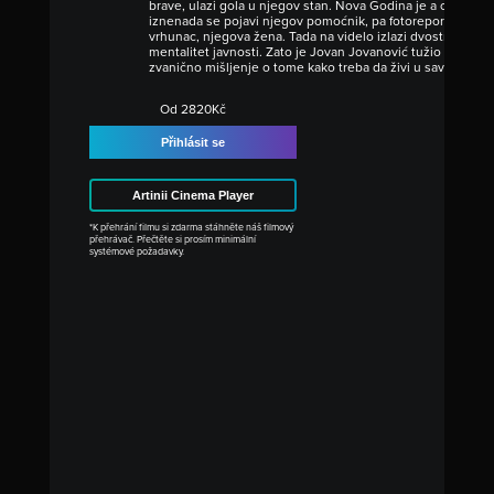
brave, ulazi gola u njegov stan. Nova Godina je a on sami, 
iznenada se pojavi njegov pomoćnik, pa fotoreporter, onda
vrhunac, njegova žena. Tada na videlo izlazi dvostruki moral 
mentalitet javnosti. Zato je Jovan Jovanović tužio samog 
zvanično mišljenje o tome kako treba da živi u savremeno
Od 2820Kč
Přihlásit se
Artinii Cinema Player
*K přehrání filmu si zdarma stáhněte náš filmový
přehrávač. Přečtěte si prosím minimální
systémové požadavky.