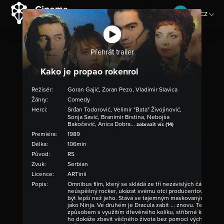
CZ
EN
Přehrát trailer
Kako je propao rokenrol
Režisér:
Goran Gajić, Zoran Pezo, Vladimir Slavica
Žánry:
Comedy
Herci:
Srđan Todorović, Velimir "Bata" Živojinović,
Sonja Savić, Branimir Brstina, Nebojša
Bakočević, Anica Dobra...
zobrazit víc (14)
Premiéra:
1989
Délka:
106min
Původ:
RS
Zvuk:
Serbian
Licence:
ARTinii
Popis:
Omnibus film, který se skládá ze tří nezávislých částí: v 
neúspěšný rocker, ukázat svému otci producentovi, že n
být lepší než jeho. Stává se tajemným maskovaným lid
jako Ninja. Ve druhém je Dracula zabit ... znovu. Tentokr
způsobem s využitím dřevěného kolíku, stříbrné kulky neb
ho dokáže zbavit věčného života bez pomoci východu slun