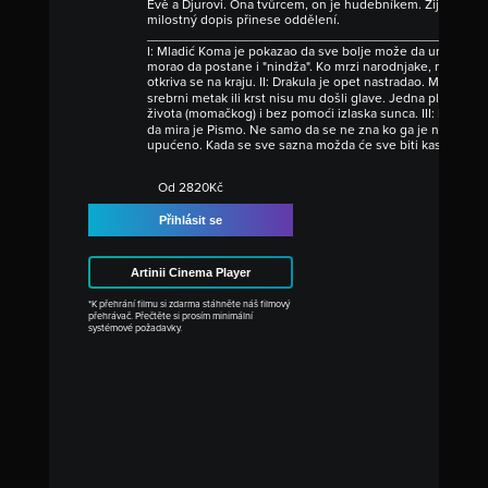
Evě a Djurovi. Ona tvůrcem, on je hudebníkem. Žijí v harm
milostný dopis přinese oddělení.
____________________________________________________
I: Mladić Koma je pokazao da sve bolje može da uradi od s
morao da postane i "nindža". Ko mrzi narodnjake, naroči
otkriva se na kraju. II: Drakula je opet nastradao. Međutim
srebrni metak ili krst nisu mu došli glave. Jedna plavuša u
života (momačkog) i bez pomoći izlaska sunca. III: Eva šije
da mira je Pismo. Ne samo da se ne zna ko ga je napisao, 
upućeno. Kada se sve sazna možda će sve biti kasno za Ev
Od 2820Kč
Přihlásit se
Artinii Cinema Player
*K přehrání filmu si zdarma stáhněte náš filmový
přehrávač. Přečtěte si prosím minimální
systémové požadavky.