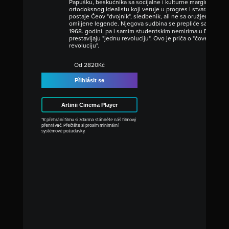
Papušku, beskućnika sa socijalne i kulturne margine, ali jo
ortodoksnog idealistu koji veruje u progres i stvaranje bol
postaje Čeov "dvojnik", sledbenik, ali ne sa oružjem u ruci
omiljene legende. Njegova sudbina se prepliće sa događaj
1968. godini, pa i samim studentskim nemirima u Beogradu,
prestavljaju "jednu revoluciju". Ovo je priča o "čoveku koj
revoluciju".
Od 2820Kč
Přihlásit se
Artinii Cinema Player
*K přehrání filmu si zdarma stáhněte náš filmový
přehrávač. Přečtěte si prosím minimální
systémové požadavky.