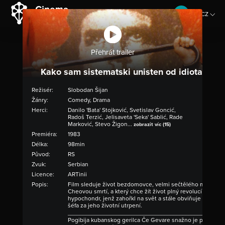
CZ
EN
Přehrát trailer
Kako sam sistematski unisten od idiota
Režisér:
Slobodan Šijan
Žánry:
Comedy, Drama
Herci:
Danilo 'Bata' Stojković, Svetislav Goncić,
Radoš Terzić, Jelisaveta 'Seka' Sablić, Rade
Marković, Stevo Žigon...
zobrazit víc (15)
Premiéra:
1983
Délka:
98min
Původ:
RS
Zvuk:
Serbian
Licence:
ARTinii
Popis:
Film sleduje život bezdomovce, velmi sečtělého marxistu,
Cheovou smrtí, a který chce žít život plný revolucí a dělni
hypochondr, jenž zahořkl na svět a stále obviňuje svého s
šéfa za jeho životní utrpení.
____________________________________________________
Pogibija kubanskog gerilca Če Gevare snažno je potresla i