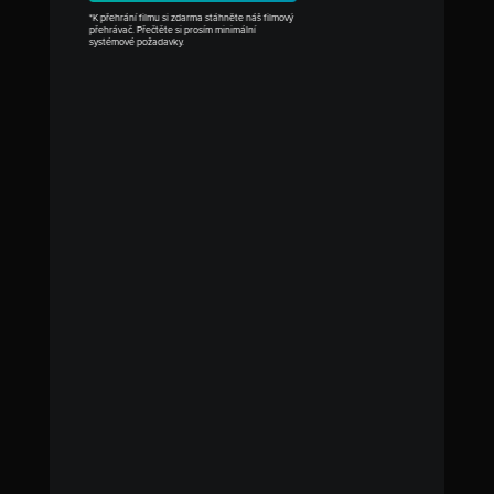
*K přehrání filmu si zdarma stáhněte náš filmový
přehrávač. Přečtěte si prosím minimální
systémové požadavky.