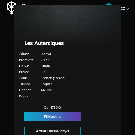
CZ
EN
Les Autarciques
Žánry:
Horror
Premiéra:
2023
Délka:
91min
Původ:
FR
Zvuk:
French (stereo)
Titulky:
English
Licence:
ARTinii
Popis:
Od 11750Kč
Přihlásit se
Artinii Cinema Player