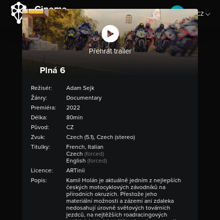
CZ
EN
Přehrát trailer
Plná 6
Režisér:
Adam Sejk
Žánry:
Documentary
Premiéra:
2022
Délka:
80min
Původ:
CZ
Zvuk:
Czech (5.1), Czech (stereo)
Titulky:
French, Italian
Czech
(forced)
English
(forced)
Licence:
ARTinii
Popis:
Kamil Holán je aktuálně jedním z nejlepších
českých motocyklových závodníků na
přírodních okruzích. Přestože jeho
materiální možnosti a zázemí ani zdaleka
nedosahují úrovně světových továrních
jezdců, na nejtěžších roadracingových