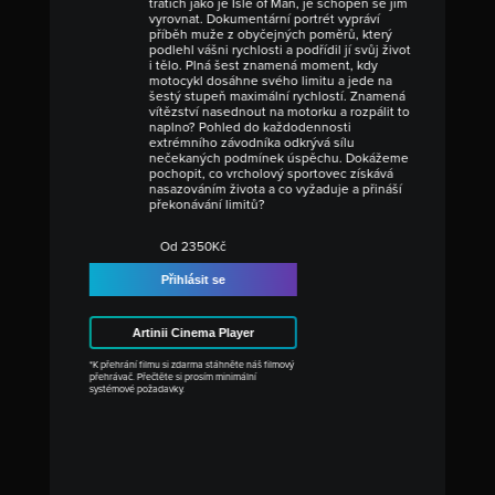
tratích jako je Isle of Man, je schopen se jim
vyrovnat. Dokumentární portrét vypráví
příběh muže z obyčejných poměrů, který
podlehl vášni rychlosti a podřídil jí svůj život
i tělo. Plná šest znamená moment, kdy
motocykl dosáhne svého limitu a jede na
šestý stupeň maximální rychlostí. Znamená
vítězství nasednout na motorku a rozpálit to
naplno? Pohled do každodennosti
extrémního závodníka odkrývá sílu
nečekaných podmínek úspěchu. Dokážeme
pochopit, co vrcholový sportovec získává
nasazováním života a co vyžaduje a přináší
překonávání limitů?
Od 2350Kč
Přihlásit se
Artinii Cinema Player
*K přehrání filmu si zdarma stáhněte náš filmový
přehrávač. Přečtěte si prosím minimální
systémové požadavky.