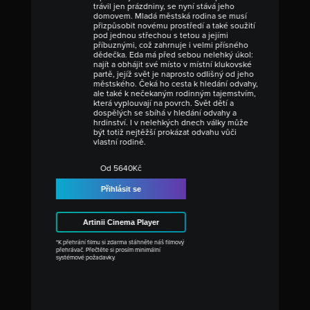
trávil jen prázdniny, se nyní stává jeho
domovem. Mladá městská rodina se musí
přizpůsobit novému prostředí a také soužití
pod jednou střechou s tetou a jejími
příbuznými, což zahrnuje i velmi přísného
dědečka. Eda má před sebou nelehký úkol:
najít a obhájit své místo v místní klukovské
partě, jejíž svět je naprosto odlišný od jeho
městského. Čeká ho cesta k hledání odvahy,
ale také k nečekaným rodinným tajemstvím,
která vyplouvají na povrch. Svět dětí a
dospělých se sbíhá v hledání odvahy a
hrdinství. I v nelehkých dnech války může
být totiž nejtěžší prokázat odvahu vůči
vlastní rodině.
Od 5640Kč
Přihlásit se
Artinii Cinema Player
*K přehrání filmu si zdarma stáhněte náš filmový
přehrávač. Přečtěte si prosím minimální
systémové požadavky.