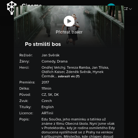
CZ
EN
Přehrát trailer
Po strništi bos
Režisér:
Jan Svěrák
Žánry:
Comedy, Drama
Herci:
Ondřej Vetchý, Tereza Ramba, Jan Tříska,
Oldřich Kaiser, Zdeněk Svěrák, Hynek
Čermák...
zobrazit víc (7)
Premiéra:
2017
Délka:
111min
Původ:
CZ, SK, DK
Zvuk:
Czech
Titulky:
English
Licence:
ARTinii
Popis:
Edu Součka, jeho maminku a tatínka už
známe z filmu Obecná škola. Nyní jsme však
v Protektorátu, kdy je rodina osmiletého Edy
donucena vystěhovat se z Prahy na venkov
k příbuzným. Městečko, kde chlapec dosud