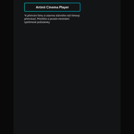
Artinii Cinema Player
*K přehrání filmu si zdarma stáhněte náš filmový
přehrávač. Přečtěte si prosím minimální
systémové požadavky.