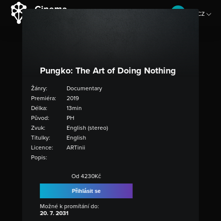
CZ
EN
Pungko: The Art of Doing Nothing
Žánry:
Documentary
Premiéra:
2019
Délka:
13min
Původ:
PH
Zvuk:
English (stereo)
Titulky:
English
Licence:
ARTinii
Popis:
Od 4230Kč
Přihlásit se
Možné k promítání do:
20. 7. 2031