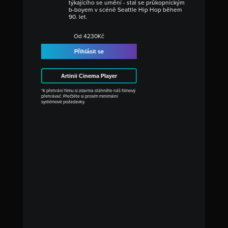
týkajícího se umění - stal se průkopnickým
b-boyem v scéně Seattle Hip Hop během
90. let.
Od 4230Kč
Přihlásit se
Artinii Cinema Player
*K přehrání filmu si zdarma stáhněte náš filmový
přehrávač. Přečtěte si prosím minimální
systémové požadavky.