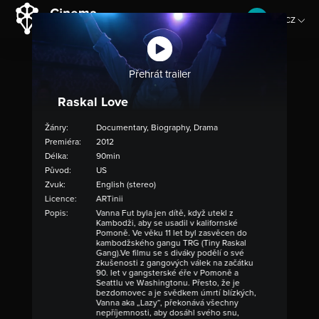
CZ
EN
Přehrát trailer
Raskal Love
Žánry:
Documentary, Biography, Drama
Premiéra:
2012
Délka:
90min
Původ:
US
Zvuk:
English (stereo)
Licence:
ARTinii
Popis:
Vanna Fut byla jen dítě, když utekl z
Kambodži, aby se usadil v kalifornské
Pomoně. Ve věku 11 let byl zasvěcen do
kambodžského gangu TRG (Tiny Raskal
Gang).Ve filmu se s diváky podělí o své
zkušenosti z gangových válek na začátku
90. let v gangsterské éře v Pomoně a
Seattlu ve Washingtonu. Přesto, že je
bezdomovec a je svědkem úmrtí blízkých,
Vanna aka „Lazy“, překonává všechny
nepříjemnosti, aby dosáhl svého snu,