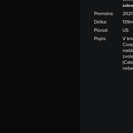
zobra
Premiéra:
2021
Délka:
139m
Původ:
US
Popis:
V kr
Coop
nadá
zvole
(Cat
nebe