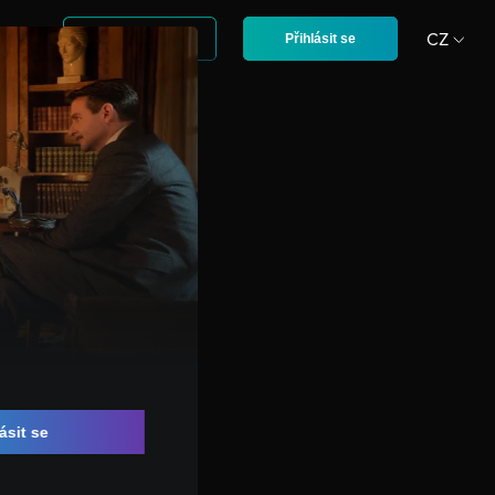
T
CZ
Registrace
Přihlásit se
EN
ásit se