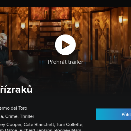
DOMŮ
VYBRAT FILM
ZAČNĚTE PROMÍTA
Přehrát trailer
řízraků
lermo del Toro
Přihl
, Crime, Thriller
ey Cooper, Cate Blanchett, Toni Collette,
em Dafoe, Richard Jenkins, Rooney Mara...