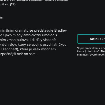
zit víc (19)
in
iminálním dramatu se představuje Bradley
er jako mladý ambiciózní umělec s
Artinii C
ním zmanipulovat lidi díky vhodně
ných slov, který se spojí s psychiatričkou
*K přehrání filmu si z
e Blanchett), která je však mnohem
filmový přehrávač. Pře
zpečnější než on sám.
minimální systémové 