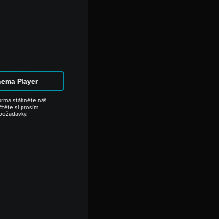
inema Player
darma stáhněte náš
čtěte si prosím
požadavky.