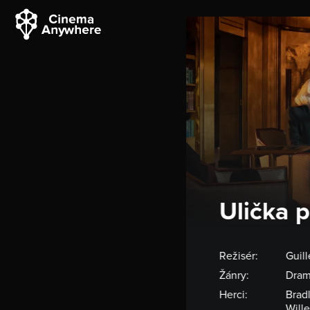
Ulička p
Režisér:
Guil
Žánry:
Drama
Herci:
Bradl
Will