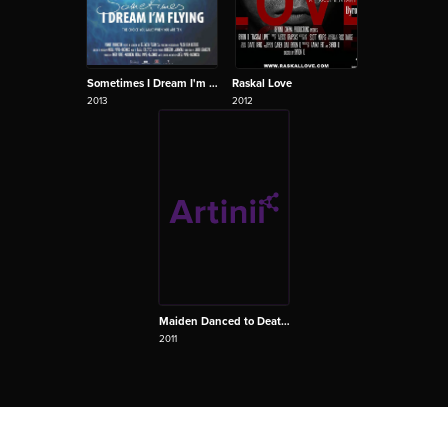
Sometimes I Dream I'm Flying
Raskal Love
2013
2012
Maiden Danced to Death, The
2011