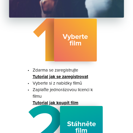
1
Vyberte
film
•
Zdarma se zaregistrujte
Tutorial jak se zaregistrovat
•
Vyberte si z nabídky filmů
•
Zaplaťte jednorázovou licenci k
2
filmu
Tutorial jak koupit film
Stáhněte
film