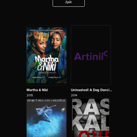
Zpět
Martha & Niki
Unleashed! A Dog Dancing Story
2015
2014