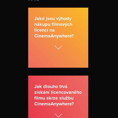
Jaké jsou výhody
nákupu filmových
licencí na
CinemaAnywhere?
Jak dlouho trvá
získání licencovaného
filmu skrze službu
CinemaAnywhere?