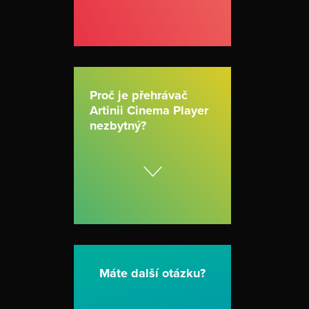
Proč je přehrávač
Artinii Cinema Player
nezbytný?
Máte další otázku?