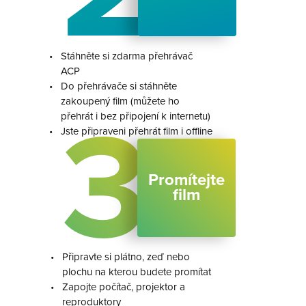
•
Stáhněte si zdarma přehrávač
ACP
•
Do přehrávače si stáhněte
zakoupený film (můžete ho
3
přehrát i bez připojení k internetu)
•
Jste připraveni přehrát film i offline
Promítejte
film
•
Připravte si plátno, zeď nebo
plochu na kterou budete promítat
•
Zapojte počítač, projektor a
reproduktory